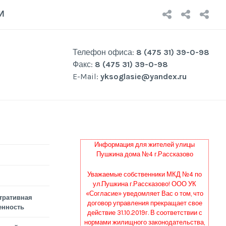
НОВОСТ
О
Р
И
КОМП
Р
Телефон офиса:
8 (475 31) 39-0-98
Факс:
8 (475 31) 39-0-98
E-Mail:
yksoglasie@yandex.ru
Информация для жителей улицы
Пушкина дома №4 г.Рассказово
Уважаемые собственники МКД №4 по
ул.Пушкина г.Рассказово! ООО УК
«Согласие» уведомляет Вас о том, что
тративная
договор управления прекращает свое
енность
действие 31.10.2019г. В соответствии с
нормами жилищного законодательства,