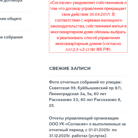
е договора
«Согласие» уведомляет собственников о
том, что договор управления прекращает
свое действие 30.04.2017г. В
ние общего
соответствии с нормами жилищного
законодательства, собственники жилья в
многоквартирном доме обязаны выбрать
е собрания
и реализовать способ управления
многоквартирным домом (согласно
п.п.1,2,3 ч.2 ст.161 ЖК РФ).
СВЕЖИЕ ЗАПИСИ
Фото отчетных собраний по улицам:
Советская 99, Куйбышевский пр 8/1,
Ленинградская 3а, 5а, 60 лет
Рассказово 33, 60 лет Рассказово 6,
25.
Отчеты управляющей организации
ООО УК «Согласие» о выполненных за
отчетный период с 01.01.2025г. по
31.12.2025г. работах (услугах).