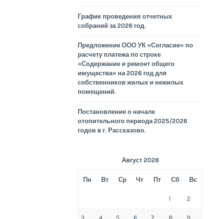
График проведения отчетных
собраний за 2026 год.
Предложение ООО УК «Согласие» по
расчету платежа по строке
«Содержание и ремонт общего
имущества» на 2026 год для
собственников жилых и нежилых
помещений.
Постановление о начале
отопительного периода 2025/2026
годов в г. Рассказово.
Август 2026
Пн
Вт
Ср
Чт
Пт
Сб
Вс
1
2
3
4
5
6
7
8
9