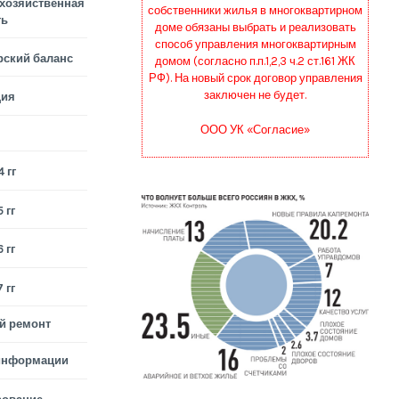
хозяйственная
собственники жилья в многоквартирном
ть
доме обязаны выбрать и реализовать
способ управления многоквартирным
рский баланс
домом (согласно п.п.1,2,3 ч.2 ст.161 ЖК
РФ). На новый срок договор управления
заключен не будет.
ция
ООО УК «Согласие»
 гг
 гг
 гг
 гг
й ремонт
информации