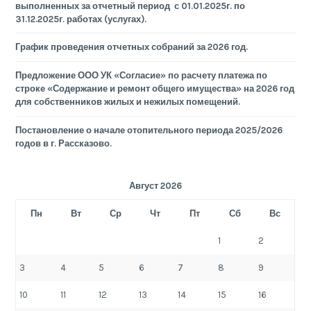
выполненных за отчетный период с 01.01.2025г. по
31.12.2025г. работах (услугах).
График проведения отчетных собраний за 2026 год.
Предложение ООО УК «Согласие» по расчету платежа по
строке «Содержание и ремонт общего имущества» на 2026 год
для собственников жилых и нежилых помещений.
Постановление о начале отопительного периода 2025/2026
годов в г. Рассказово.
Август 2026
Пн
Вт
Ср
Чт
Пт
Сб
Вс
1
2
3
4
5
6
7
8
9
10
11
12
13
14
15
16