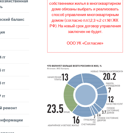
хозяйственная
собственники жилья в многоквартирном
ть
доме обязаны выбрать и реализовать
способ управления многоквартирным
рский баланс
домом (согласно п.п.1,2,3 ч.2 ст.161 ЖК
РФ). На новый срок договор управления
заключен не будет.
ция
ООО УК «Согласие»
 гг
 гг
 гг
 гг
й ремонт
информации