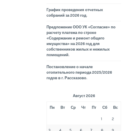
График проведения отчетных
собраний за 2026 год.
Предложение ООО УК «Согласие» по
расчету платежа по строке
«Содержание и ремонт общего
имущества» на 2026 год для
собственников жилых и нежилых
помещений.
Постановление о начале
отопительного периода 2025/2026
годов в г. Рассказово.
Август 2026
Пн
Вт
Ср
Чт
Пт
Сб
Вс
1
2
3
4
5
6
7
8
9