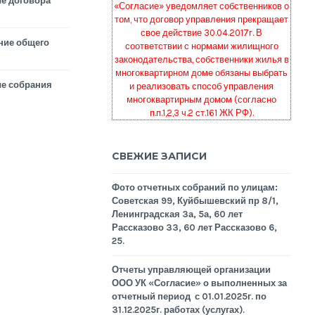
е договора
«Согласие» уведомляет собственников о
том, что договор управления прекращает
свое действие 30.04.2017г. В
ние общего
соответствии с нормами жилищного
законодательства, собственники жилья в
многоквартирном доме обязаны выбрать
е собрания
и реализовать способ управления
многоквартирным домом (согласно
п.п.1,2,3 ч.2 ст.161 ЖК РФ).
СВЕЖИЕ ЗАПИСИ
Фото отчетных собраний по улицам:
Советская 99, Куйбышевский пр 8/1,
Ленинградская 3а, 5а, 60 лет
Рассказово 33, 60 лет Рассказово 6,
25.
Отчеты управляющей организации
ООО УК «Согласие» о выполненных за
отчетный период с 01.01.2025г. по
31.12.2025г. работах (услугах).