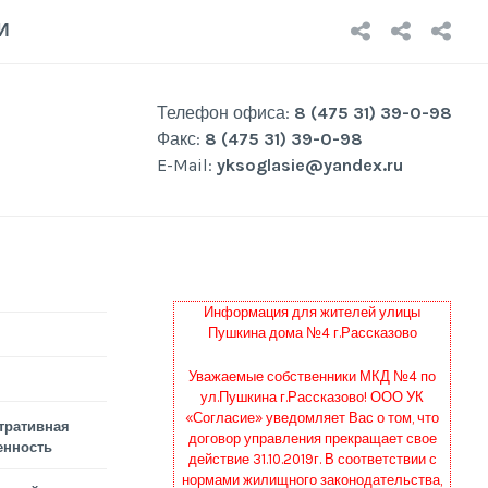
НОВОСТ
О
Р
И
КОМП
Р
Телефон офиса:
8 (475 31) 39-0-98
Факс:
8 (475 31) 39-0-98
E-Mail:
yksoglasie@yandex.ru
Информация для жителей улицы
Пушкина дома №4 г.Рассказово
Уважаемые собственники МКД №4 по
ул.Пушкина г.Рассказово! ООО УК
«Согласие» уведомляет Вас о том, что
тративная
договор управления прекращает свое
енность
действие 31.10.2019г. В соответствии с
нормами жилищного законодательства,