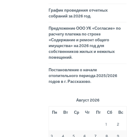
График проведения отчетных
собраний за 2026 год.
Предложение ООО УК «Согласие» по
расчету платежа по строке
«Содержание и ремонт общего
имущества» на 2026 год для
собственников жилых и нежилых
помещений.
Постановление о начале
отопительного периода 2025/2026
годов в г. Рассказово.
Август 2026
Пн
Вт
Ср
Чт
Пт
Сб
Вс
1
2
3
4
5
6
7
8
9