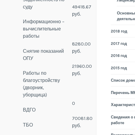
Лицензи
суду
49418.67
Основные
руб.
деятельн
Информационно –
вычислительные
2018 год
работы
8280.00
2017 год
Снятие показаний
руб.
2016 год
ОПУ
21960.00
2015 год
Работы по
руб.
благоустройству
Список дом
(дворник,
Перечень М
уборщица)
0
Характерис
ВДГО
Сведения о
70081.80
работе
ТБО
руб.