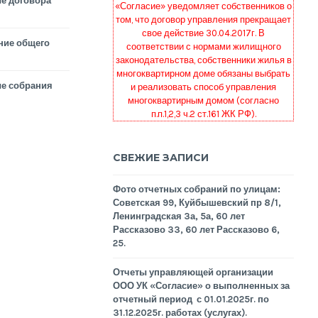
е договора
«Согласие» уведомляет собственников о
том, что договор управления прекращает
свое действие 30.04.2017г. В
ние общего
соответствии с нормами жилищного
законодательства, собственники жилья в
многоквартирном доме обязаны выбрать
е собрания
и реализовать способ управления
многоквартирным домом (согласно
п.п.1,2,3 ч.2 ст.161 ЖК РФ).
СВЕЖИЕ ЗАПИСИ
Фото отчетных собраний по улицам:
Советская 99, Куйбышевский пр 8/1,
Ленинградская 3а, 5а, 60 лет
Рассказово 33, 60 лет Рассказово 6,
25.
Отчеты управляющей организации
ООО УК «Согласие» о выполненных за
отчетный период с 01.01.2025г. по
31.12.2025г. работах (услугах).