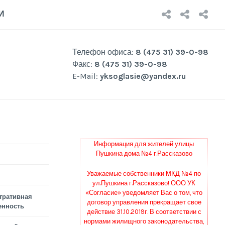
НОВОСТ
О
Р
И
КОМП
Р
Телефон офиса:
8 (475 31) 39-0-98
Факс:
8 (475 31) 39-0-98
E-Mail:
yksoglasie@yandex.ru
Информация для жителей улицы
Пушкина дома №4 г.Рассказово
Уважаемые собственники МКД №4 по
ул.Пушкина г.Рассказово! ООО УК
«Согласие» уведомляет Вас о том, что
тративная
договор управления прекращает свое
енность
действие 31.10.2019г. В соответствии с
нормами жилищного законодательства,