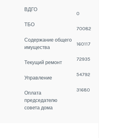
ВДГО
0
ТБО
70082
Содержание общего
160117
имущества
72935
Текущий ремонт
54792
Управление
31680
Оплата
председателю
совета дома