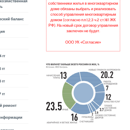
хозяйственная
собственники жилья в многоквартирном
ть
доме обязаны выбрать и реализовать
способ управления многоквартирным
рский баланс
домом (согласно п.п.1,2,3 ч.2 ст.161 ЖК
РФ). На новый срок договор управления
заключен не будет.
ция
ООО УК «Согласие»
 гг
 гг
 гг
 гг
й ремонт
информации