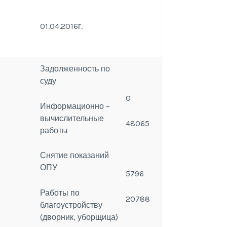
01.04.2016г.
Задолженность по
суду
0
Информационно –
вычислительные
48065
работы
Снятие показаний
ОПУ
5796
Работы по
20788
благоустройству
(дворник, уборщица)