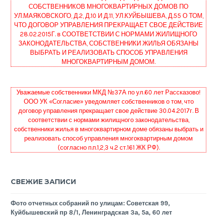
СОБСТВЕННИКОВ МНОГОКВАРТИРНЫХ ДОМОВ ПО
УЛ.МАЯКОВСКОГО, Д.2, Д.10 И Д.11, УЛ.КУЙБЫШЕВА, Д.55 О ТОМ,
ЧТО ДОГОВОР УПРАВЛЕНИЯ ПРЕКРАЩАЕТ СВОЕ ДЕЙСТВИЕ
28.02.2015Г. в СООТВЕТСТВИИ С НОРМАМИ ЖИЛИЩНОГО
ЗАКОНОДАТЕЛЬСТВА, СОБСТВЕННИКИ ЖИЛЬЯ ОБЯЗАНЫ
ВЫБРАТЬ И РЕАЛИЗОВАТЬ СПОСОБ УПРАВЛЕНИЯ
МНОГОКВАРТИРНЫМ ДОМОМ.
Уважаемые собственники МКД №37А по ул.60 лет Рассказово!
ООО УК «Согласие» уведомляет собственников о том, что
договор управления прекращает свое действие 30.04.2017г. В
соответствии с нормами жилищного законодательства,
собственники жилья в многоквартирном доме обязаны выбрать и
реализовать способ управления многоквартирным домом
(согласно п.п.1,2,3 ч.2 ст.161 ЖК РФ).
СВЕЖИЕ ЗАПИСИ
Фото отчетных собраний по улицам: Советская 99,
Куйбышевский пр 8/1, Ленинградская 3а, 5а, 60 лет