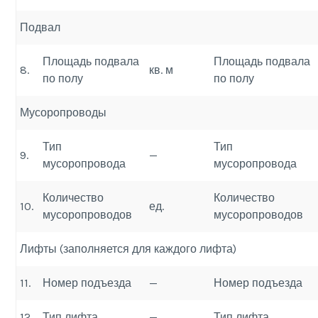
Подвал
Площадь подвала
Площадь подвала
8.
кв. м
по полу
по полу
Мусоропроводы
Тип
Тип
9.
—
мусоропровода
мусоропровода
Количество
Количество
10.
ед.
мусоропроводов
мусоропроводов
Лифты (заполняется для каждого лифта)
11.
Номер подъезда
—
Номер подъезда
12.
Тип лифта
—
Тип лифта