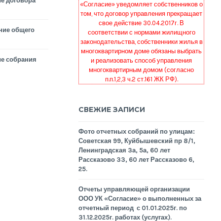
е договора
«Согласие» уведомляет собственников о
том, что договор управления прекращает
свое действие 30.04.2017г. В
ние общего
соответствии с нормами жилищного
законодательства, собственники жилья в
многоквартирном доме обязаны выбрать
е собрания
и реализовать способ управления
многоквартирным домом (согласно
п.п.1,2,3 ч.2 ст.161 ЖК РФ).
СВЕЖИЕ ЗАПИСИ
Фото отчетных собраний по улицам:
Советская 99, Куйбышевский пр 8/1,
Ленинградская 3а, 5а, 60 лет
Рассказово 33, 60 лет Рассказово 6,
25.
Отчеты управляющей организации
ООО УК «Согласие» о выполненных за
отчетный период с 01.01.2025г. по
31.12.2025г. работах (услугах).