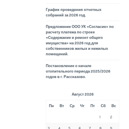
График проведения отчетных
собраний за 2026 год.
Предложение ООО УК «Согласие» по
расчету платежа по строке
«Содержание и ремонт общего
имущества» на 2026 год для
собственников жилых и нежилых
помещений.
Постановление о начале
отопительного периода 2025/2026
годов в г. Рассказово.
Август 2026
Пн
Вт
Ср
Чт
Пт
Сб
Вс
1
2
3
4
5
6
7
8
9