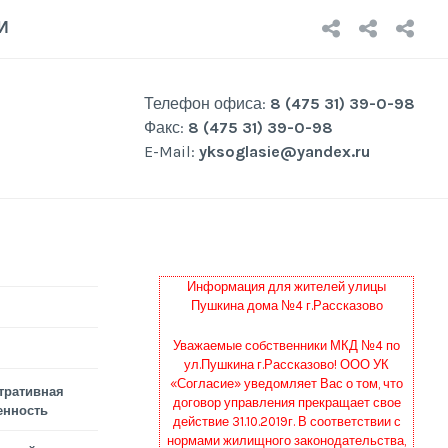
НОВОСТ
О
Р
И
КОМП
Р
Телефон офиса:
8 (475 31) 39-0-98
Факс:
8 (475 31) 39-0-98
E-Mail:
yksoglasie@yandex.ru
Информация для жителей улицы
Пушкина дома №4 г.Рассказово
Уважаемые собственники МКД №4 по
ул.Пушкина г.Рассказово! ООО УК
«Согласие» уведомляет Вас о том, что
тративная
договор управления прекращает свое
енность
действие 31.10.2019г. В соответствии с
нормами жилищного законодательства,