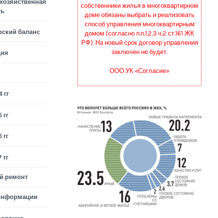
хозяйственная
собственники жилья в многоквартирном
ть
доме обязаны выбрать и реализовать
способ управления многоквартирным
рский баланс
домом (согласно п.п.1,2,3 ч.2 ст.161 ЖК
РФ). На новый срок договор управления
заключен не будет.
ция
ООО УК «Согласие»
 гг
 гг
 гг
 гг
й ремонт
информации