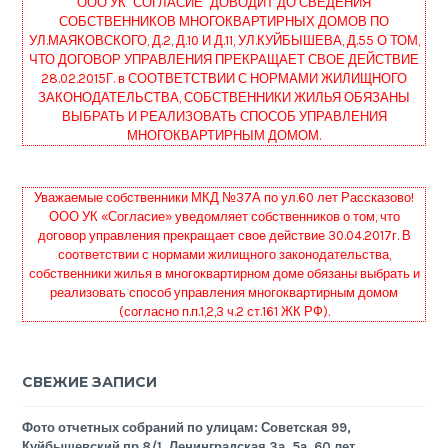
ООО УК "СОГЛАСИЕ" ДОВОДИТ ДО СВЕДЕНИЯ
СОБСТВЕННИКОВ МНОГОКВАРТИРНЫХ ДОМОВ ПО
УЛ.МАЯКОВСКОГО, Д.2, Д.10 И Д.11, УЛ.КУЙБЫШЕВА, Д.55 О ТОМ,
ЧТО ДОГОВОР УПРАВЛЕНИЯ ПРЕКРАЩАЕТ СВОЕ ДЕЙСТВИЕ
28.02.2015Г. в СООТВЕТСТВИИ С НОРМАМИ ЖИЛИЩНОГО
ЗАКОНОДАТЕЛЬСТВА, СОБСТВЕННИКИ ЖИЛЬЯ ОБЯЗАНЫ
ВЫБРАТЬ И РЕАЛИЗОВАТЬ СПОСОБ УПРАВЛЕНИЯ
МНОГОКВАРТИРНЫМ ДОМОМ.
Уважаемые собственники МКД №37А по ул.60 лет Рассказово!
ООО УК «Согласие» уведомляет собственников о том, что
договор управления прекращает свое действие 30.04.2017г. В
соответствии с нормами жилищного законодательства,
собственники жилья в многоквартирном доме обязаны выбрать и
реализовать способ управления многоквартирным домом
(согласно п.п.1,2,3 ч.2 ст.161 ЖК РФ).
СВЕЖИЕ ЗАПИСИ
Фото отчетных собраний по улицам: Советская 99,
Куйбышевский пр 8/1, Ленинградская 3а, 5а, 60 лет