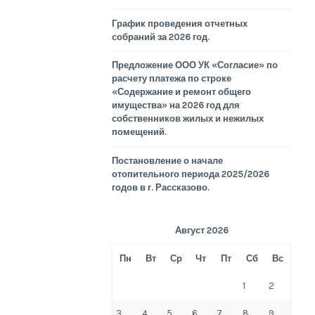
График проведения отчетных
собраний за 2026 год.
Предложение ООО УК «Согласие» по
расчету платежа по строке
«Содержание и ремонт общего
имущества» на 2026 год для
собственников жилых и нежилых
помещений.
Постановление о начале
отопительного периода 2025/2026
годов в г. Рассказово.
Август 2026
Пн
Вт
Ср
Чт
Пт
Сб
Вс
1
2
3
4
5
6
7
8
9