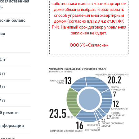
хозяйственная
собственники жилья в многоквартирном
ть
доме обязаны выбрать и реализовать
способ управления многоквартирным
рский баланс
домом (согласно п.п.1,2,3 ч.2 ст.161 ЖК
РФ). На новый срок договор управления
заключен не будет.
ция
ООО УК «Согласие»
 гг
 гг
 гг
 гг
й ремонт
информации