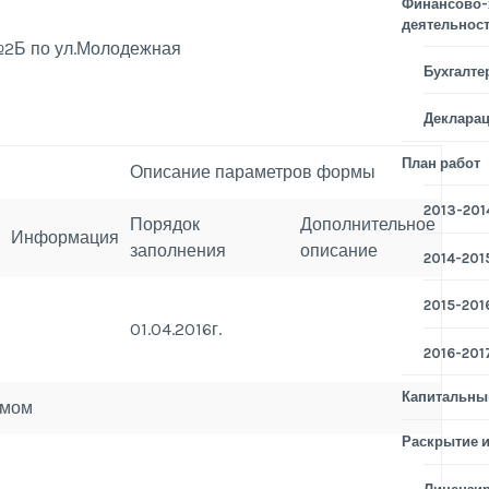
Финансово-
деятельнос
№2Б по ул.Молодежная
Бухгалте
Деклара
План работ
Описание параметров формы
2013-2014
Порядок
Дополнительное
Информация
заполнения
описание
2014-2015
2015-2016
01.04.2016г.
2016-2017
Капитальны
омом
Раскрытие 