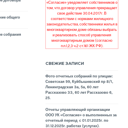
е договора
«Согласие» уведомляет собственников о
том, что договор управления прекращает
свое действие 30.04.2017г. В
ние общего
соответствии с нормами жилищного
законодательства, собственники жилья в
многоквартирном доме обязаны выбрать
е собрания
и реализовать способ управления
многоквартирным домом (согласно
п.п.1,2,3 ч.2 ст.161 ЖК РФ).
СВЕЖИЕ ЗАПИСИ
Фото отчетных собраний по улицам:
Советская 99, Куйбышевский пр 8/1,
Ленинградская 3а, 5а, 60 лет
Рассказово 33, 60 лет Рассказово 6,
25.
Отчеты управляющей организации
ООО УК «Согласие» о выполненных за
отчетный период с 01.01.2025г. по
31.12.2025г. работах (услугах).