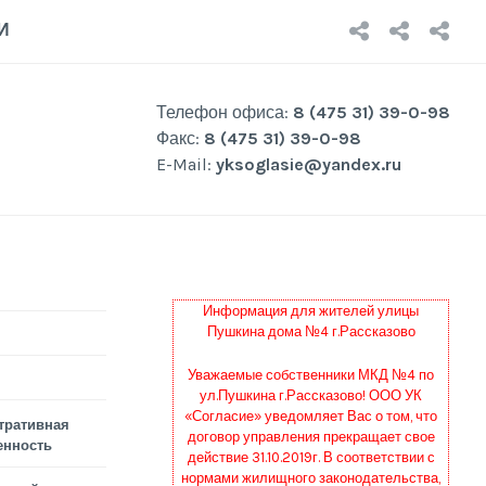
НОВОСТ
О
Р
И
КОМП
Р
Телефон офиса:
8 (475 31) 39-0-98
Факс:
8 (475 31) 39-0-98
E-Mail:
yksoglasie@yandex.ru
Информация для жителей улицы
Пушкина дома №4 г.Рассказово
Уважаемые собственники МКД №4 по
ул.Пушкина г.Рассказово! ООО УК
«Согласие» уведомляет Вас о том, что
тративная
договор управления прекращает свое
енность
действие 31.10.2019г. В соответствии с
нормами жилищного законодательства,