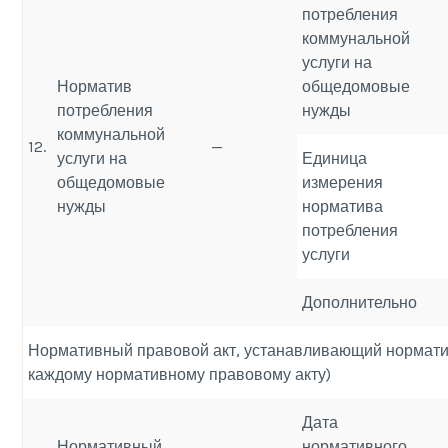
потребления
коммунальной
услуги на
Норматив
общедомовые
потребления
нужды
коммунальной
12.
—
услуги на
Единица
общедомовые
измерения
нужды
норматива
потребления
услуги
Дополнительно
Нормативный правовой акт, устанавливающий норматив
каждому нормативному правовому акту)
Дата
Нормативный
нормативного