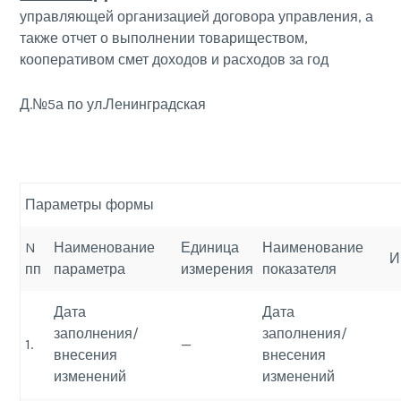
управляющей организацией договора управления, а
также отчет о выполнении товариществом,
кооперативом смет доходов и расходов за год
Д.№5а по ул.Ленинградская
Параметры формы
N
Наименование
Единица
Наименование
И
пп
параметра
измерения
показателя
Дата
Дата
заполнения/
заполнения/
1.
—
внесения
внесения
изменений
изменений