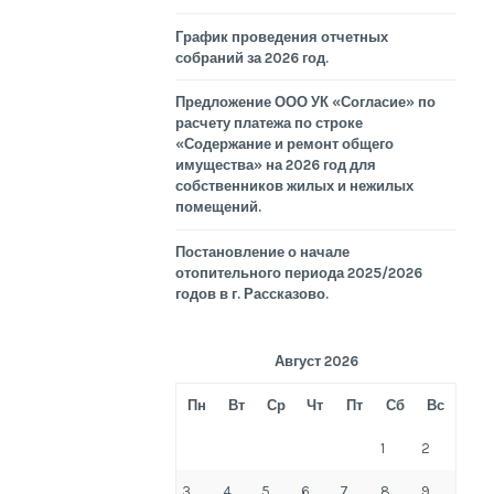
График проведения отчетных
собраний за 2026 год.
Предложение ООО УК «Согласие» по
расчету платежа по строке
«Содержание и ремонт общего
имущества» на 2026 год для
собственников жилых и нежилых
помещений.
Постановление о начале
отопительного периода 2025/2026
годов в г. Рассказово.
Август 2026
Пн
Вт
Ср
Чт
Пт
Сб
Вс
1
2
3
4
5
6
7
8
9