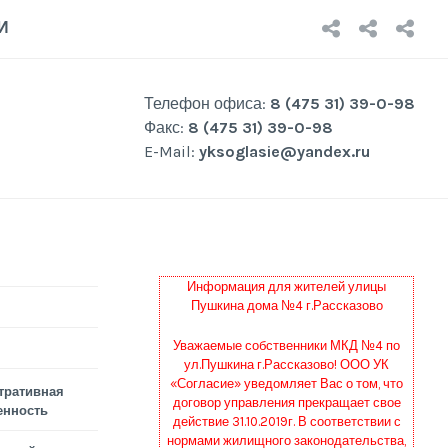
НОВОСТ
О
Р
И
КОМП
Р
Телефон офиса:
8 (475 31) 39-0-98
Факс:
8 (475 31) 39-0-98
E-Mail:
yksoglasie@yandex.ru
Информация для жителей улицы
Пушкина дома №4 г.Рассказово
Уважаемые собственники МКД №4 по
ул.Пушкина г.Рассказово! ООО УК
«Согласие» уведомляет Вас о том, что
тративная
договор управления прекращает свое
енность
действие 31.10.2019г. В соответствии с
нормами жилищного законодательства,