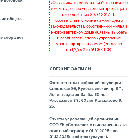
е договора
«Согласие» уведомляет собственников о
том, что договор управления прекращает
свое действие 30.04.2017г. В
ние общего
соответствии с нормами жилищного
законодательства, собственники жилья в
многоквартирном доме обязаны выбрать
е собрания
и реализовать способ управления
многоквартирным домом (согласно
п.п.1,2,3 ч.2 ст.161 ЖК РФ).
СВЕЖИЕ ЗАПИСИ
Фото отчетных собраний по улицам:
Советская 99, Куйбышевский пр 8/1,
Ленинградская 3а, 5а, 60 лет
Рассказово 33, 60 лет Рассказово 6,
25.
Отчеты управляющей организации
ООО УК «Согласие» о выполненных за
отчетный период с 01.01.2025г. по
31.12.2025г. работах (услугах).