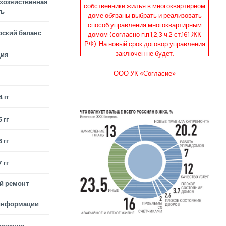
хозяйственная
собственники жилья в многоквартирном
ть
доме обязаны выбрать и реализовать
способ управления многоквартирным
рский баланс
домом (согласно п.п.1,2,3 ч.2 ст.161 ЖК
РФ). На новый срок договор управления
заключен не будет.
ция
ООО УК «Согласие»
 гг
 гг
 гг
 гг
й ремонт
информации