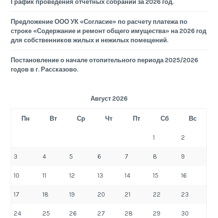
График проведения отчетных собраний за 2026 год.
Предложение ООО УК «Согласие» по расчету платежа по
строке «Содержание и ремонт общего имущества» на 2026 год
для собственников жилых и нежилых помещений.
Постановление о начале отопительного периода 2025/2026
годов в г. Рассказово.
Август 2026
Пн
Вт
Ср
Чт
Пт
Сб
Вс
1
2
3
4
5
6
7
8
9
10
11
12
13
14
15
16
17
18
19
20
21
22
23
24
25
26
27
28
29
30