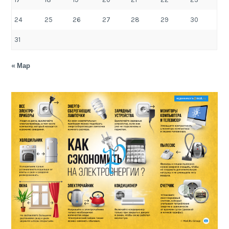
24
25
26
27
28
29
30
31
« Мар