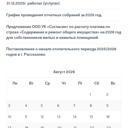
31.12.2025г. работах (услугах).
График проведения отчетных собраний за 2026 год.
Предложение ООО УК «Согласие» по расчету платежа по
строке «Содержание и ремонт общего имущества» на 2026 год
для собственников жилых и нежилых помещений.
Постановление о начале отопительного периода 2025/2026
годов в г. Рассказово.
Август 2026
Пн
Вт
Ср
Чт
Пт
Сб
Вс
1
2
3
4
5
6
7
8
9
10
11
12
13
14
15
16
17
18
19
20
21
22
23