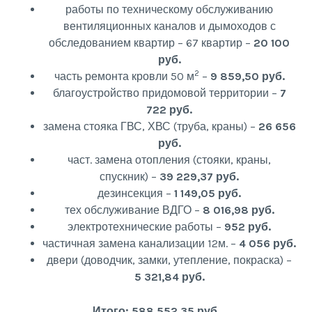
работы по техническому обслуживанию
вентиляционных каналов и дымоходов с
обследованием квартир – 67 квартир –
20 100
руб.
2
часть ремонта кровли 50 м
–
9 859,50 руб.
благоустройство придомовой территории –
7
722 руб.
замена стояка ГВС, ХВС (труба, краны) –
26 656
руб.
част. замена отопления (стояки, краны,
спускник) –
39 229,37 руб.
дезинсекция –
1 149,05 руб.
тех обслуживание ВДГО –
8 016,98 руб.
электротехнические работы –
952 руб.
частичная замена канализации 12м. –
4 056 руб.
двери (доводчик, замки, утепление, покраска) –
5 321,84 руб.
Итого: 588 552,35 руб.