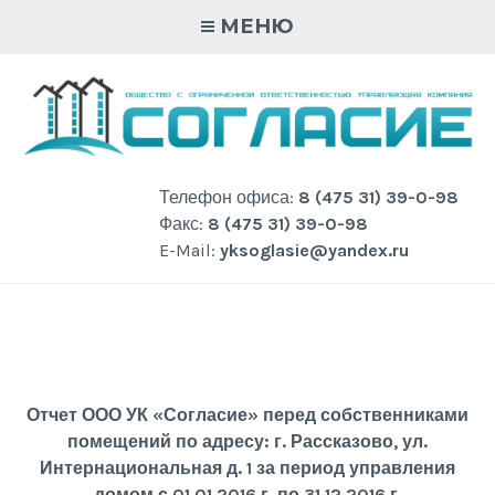
Skip
МЕНЮ
to
content
Телефон офиса:
8 (475 31) 39-0-98
Факс:
8 (475 31) 39-0-98
E-Mail:
yksoglasie@yandex.ru
Отчет ООО УК «Согласие» перед собственниками
помещений по адресу: г. Рассказово, ул.
Интернациональная д. 1 за период управления
домом с 01.01.2016 г. по 31.12.2016 г.