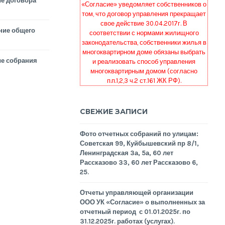
е договора
«Согласие» уведомляет собственников о
том, что договор управления прекращает
свое действие 30.04.2017г. В
ние общего
соответствии с нормами жилищного
законодательства, собственники жилья в
многоквартирном доме обязаны выбрать
е собрания
и реализовать способ управления
многоквартирным домом (согласно
п.п.1,2,3 ч.2 ст.161 ЖК РФ).
СВЕЖИЕ ЗАПИСИ
Фото отчетных собраний по улицам:
Советская 99, Куйбышевский пр 8/1,
Ленинградская 3а, 5а, 60 лет
Рассказово 33, 60 лет Рассказово 6,
25.
Отчеты управляющей организации
ООО УК «Согласие» о выполненных за
отчетный период с 01.01.2025г. по
31.12.2025г. работах (услугах).