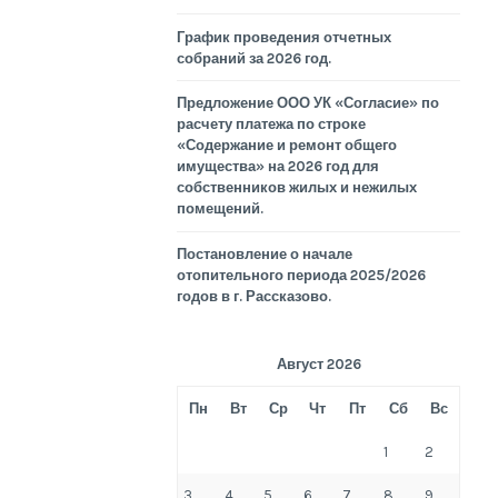
График проведения отчетных
собраний за 2026 год.
Предложение ООО УК «Согласие» по
расчету платежа по строке
«Содержание и ремонт общего
имущества» на 2026 год для
собственников жилых и нежилых
помещений.
Постановление о начале
отопительного периода 2025/2026
годов в г. Рассказово.
Август 2026
Пн
Вт
Ср
Чт
Пт
Сб
Вс
1
2
3
4
5
6
7
8
9