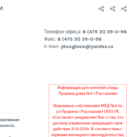
НОВОСТ
О
Р
И
КОМП
Р
Телефон офиса:
8 (475 31) 39-0-98
Факс:
8 (475 31) 39-0-98
E-Mail:
yksoglasie@yandex.ru
Информация для жителей улицы
Пушкина дома №4 г.Рассказово
Уважаемые собственники МКД №4 по
ул.Пушкина г.Рассказово! ООО УК
«Согласие» уведомляет Вас о том, что
тративная
договор управления прекращает свое
енность
действие 31.10.2019г. В соответствии с
нормами жилищного законодательства,