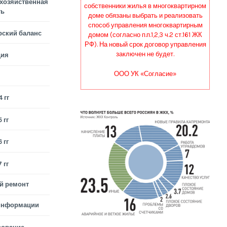
хозяйственная
собственники жилья в многоквартирном
ть
доме обязаны выбрать и реализовать
способ управления многоквартирным
рский баланс
домом (согласно п.п.1,2,3 ч.2 ст.161 ЖК
РФ). На новый срок договор управления
заключен не будет.
ция
ООО УК «Согласие»
 гг
 гг
 гг
 гг
й ремонт
информации