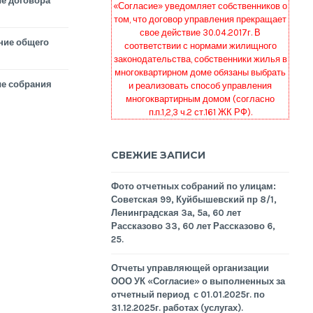
е договора
«Согласие» уведомляет собственников о
том, что договор управления прекращает
свое действие 30.04.2017г. В
ние общего
соответствии с нормами жилищного
законодательства, собственники жилья в
многоквартирном доме обязаны выбрать
е собрания
и реализовать способ управления
многоквартирным домом (согласно
п.п.1,2,3 ч.2 ст.161 ЖК РФ).
СВЕЖИЕ ЗАПИСИ
Фото отчетных собраний по улицам:
Советская 99, Куйбышевский пр 8/1,
Ленинградская 3а, 5а, 60 лет
Рассказово 33, 60 лет Рассказово 6,
25.
Отчеты управляющей организации
ООО УК «Согласие» о выполненных за
отчетный период с 01.01.2025г. по
31.12.2025г. работах (услугах).