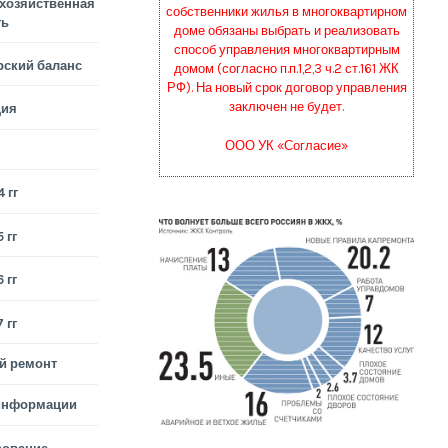
хозяйственная
собственники жилья в многоквартирном
ть
доме обязаны выбрать и реализовать
способ управления многоквартирным
рский баланс
домом (согласно п.п.1,2,3 ч.2 ст.161 ЖК
РФ). На новый срок договор управления
заключен не будет.
ция
ООО УК «Согласие»
 гг
 гг
 гг
 гг
й ремонт
информации