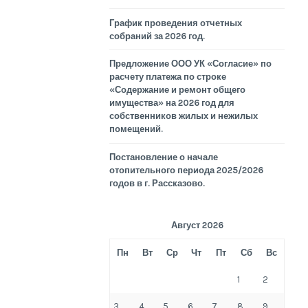
График проведения отчетных
собраний за 2026 год.
Предложение ООО УК «Согласие» по
расчету платежа по строке
«Содержание и ремонт общего
имущества» на 2026 год для
собственников жилых и нежилых
помещений.
Постановление о начале
отопительного периода 2025/2026
годов в г. Рассказово.
Август 2026
Пн
Вт
Ср
Чт
Пт
Сб
Вс
1
2
3
4
5
6
7
8
9