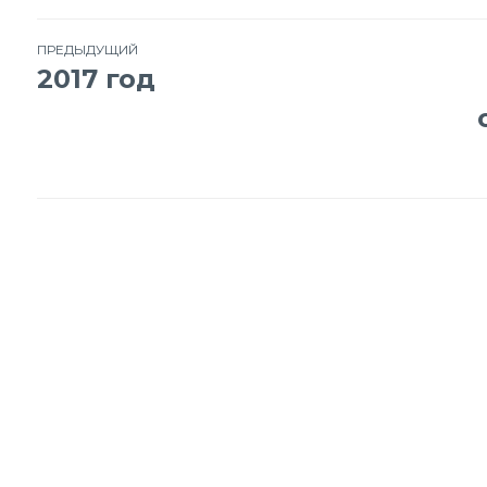
Навигация
ПРЕДЫДУЩИЙ
2017 год
по
записям