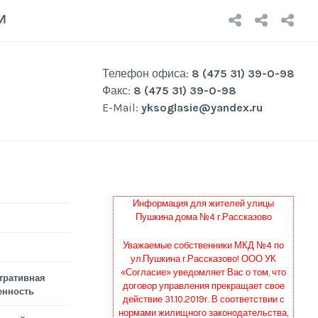
НОВОСТ
О
Р
И
КОМП
Р
Телефон офиса:
8 (475 31) 39-0-98
Факс:
8 (475 31) 39-0-98
E-Mail:
yksoglasie@yandex.ru
Информация для жителей улицы
Пушкина дома №4 г.Рассказово
Уважаемые собственники МКД №4 по
ул.Пушкина г.Рассказово! ООО УК
«Согласие» уведомляет Вас о том, что
тративная
договор управления прекращает свое
енность
действие 31.10.2019г. В соответствии с
нормами жилищного законодательства,