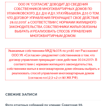
ООО УК "СОГЛАСИЕ" ДОВОДИТ ДО СВЕДЕНИЯ
СОБСТВЕННИКОВ МНОГОКВАРТИРНЫХ ДОМОВ ПО
УЛ.МАЯКОВСКОГО, Д.2, Д.10 И Д.11, УЛ.КУЙБЫШЕВА, Д.55 О ТОМ,
ЧТО ДОГОВОР УПРАВЛЕНИЯ ПРЕКРАЩАЕТ СВОЕ ДЕЙСТВИЕ
28.02.2015Г. в СООТВЕТСТВИИ С НОРМАМИ ЖИЛИЩНОГО
ЗАКОНОДАТЕЛЬСТВА, СОБСТВЕННИКИ ЖИЛЬЯ ОБЯЗАНЫ
ВЫБРАТЬ И РЕАЛИЗОВАТЬ СПОСОБ УПРАВЛЕНИЯ
МНОГОКВАРТИРНЫМ ДОМОМ.
Уважаемые собственники МКД №37А по ул.60 лет Рассказово!
ООО УК «Согласие» уведомляет собственников о том, что
договор управления прекращает свое действие 30.04.2017г. В
соответствии с нормами жилищного законодательства,
собственники жилья в многоквартирном доме обязаны выбрать и
реализовать способ управления многоквартирным домом
(согласно п.п.1,2,3 ч.2 ст.161 ЖК РФ).
СВЕЖИЕ ЗАПИСИ
Фото отчетных собраний по улицам: Советская 99,